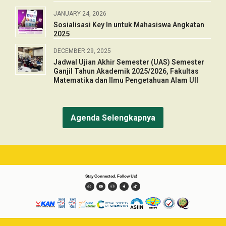
JANUARY 24, 2026
Sosialisasi Key In untuk Mahasiswa Angkatan
2025
DECEMBER 29, 2025
Jadwal Ujian Akhir Semester (UAS) Semester
Ganjil Tahun Akademik 2025/2026, Fakultas
Matematika dan Ilmu Pengetahuan Alam UII
Agenda Selengkapnya
S
t
a
y
C
o
n
n
e
c
t
e
d
.
F
o
l
l
o
w
U
s
!