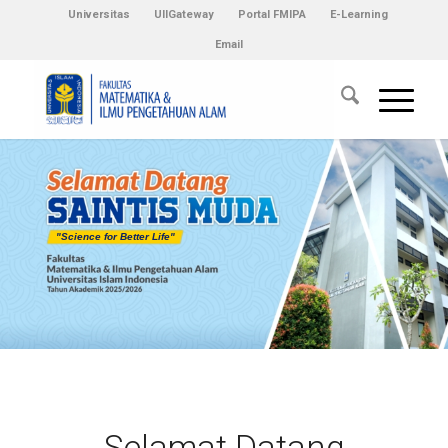
Universitas
UIIGateway
Portal FMIPA
E-Learning
Email
"
S
c
i
e
n
c
e
f
o
r
B
e
t
t
e
r
L
i
f
e
"
Selamat Datang