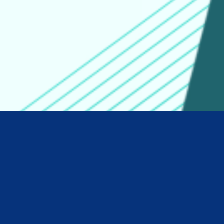
SIM Surat Digital
SIM Surat Digital
–
Login