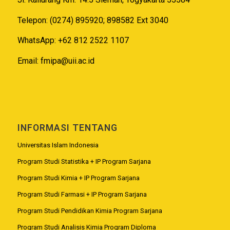
Telepon: (0274) 895920; 898582 Ext 3040
WhatsApp: +62 812 2522 1107
Email:
fmipa@uii.ac.id
INFORMASI TENTANG
Universitas Islam Indonesia
Program Studi Statistika + IP Program Sarjana
Program Studi Kimia + IP Program Sarjana
Program Studi Farmasi + IP Program Sarjana
Program Studi Pendidikan Kimia Program Sarjana
Program Studi Analisis Kimia Program Diploma