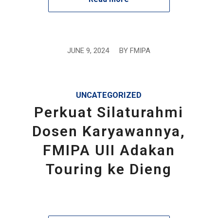
JUNE 9, 2024
/
BY
FMIPA
UNCATEGORIZED
Perkuat Silaturahmi
Dosen Karyawannya,
FMIPA UII Adakan
Touring ke Dieng