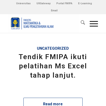
Universitas
UIIGateway
Portal FMIPA
E-Learning
Email
UNCATEGORIZED
Tendik FMIPA ikuti
pelatihan Ms Excel
tahap lanjut.
Read more