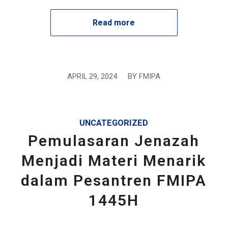
Read more
APRIL 29, 2024
/
BY
FMIPA
UNCATEGORIZED
Pemulasaran Jenazah
Menjadi Materi Menarik
dalam Pesantren FMIPA
1445H