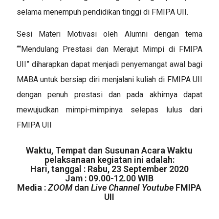
selama menempuh pendidikan tinggi di FMIPA UII.
Sesi Materi Motivasi oleh Alumni dengan tema
““Mendulang Prestasi dan Merajut Mimpi di FMIPA
UII” diharapkan dapat menjadi penyemangat awal bagi
MABA untuk bersiap diri menjalani kuliah di FMIPA UII
dengan penuh prestasi dan pada akhirnya dapat
mewujudkan mimpi-mimpinya selepas lulus dari
FMIPA UII
Waktu, Tempat dan Susunan Acara Waktu
pelaksanaan kegiatan ini adalah:
Hari, tanggal : Rabu, 23 September 2020
Jam : 09.00-12.00 WIB
Media :
ZOOM
dan
Live Channel Youtube
FMIPA
UII