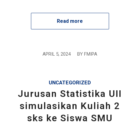
Read more
APRIL 5, 2024
/
BY
FMIPA
UNCATEGORIZED
Jurusan Statistika UII
simulasikan Kuliah 2
sks ke Siswa SMU