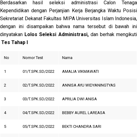
Berdasarkan hasil seleksi administrasi Calon Tenaga
Kependidikan dengan Perjanjian Kerja Berjangka Waktu Posisi
Sekretariat Dekanat Fakultas MIPA Universitas Islam Indonesia,
dengan ini disampaikan bahwa nama tersebut di bawah ini
dinyatakan
Lolos Seleksi Administrasi,
dan berhak mengikut
Tes Tahap I
No
Nomor Test
Nama
1
01/T.SPK.SD/2022
AMALIA VIKMAWATI
2
02/T.SPK.SD/2022
ANNISA AYU WIDYANINGTYAS
3
03/T.SPK.SD/2022
APRILIA DWI ANISA
4
04/T.SPK.SD/2022
BEBBY AUREL LAREASA
5
05/T.SPK.SD/2022
BEKTI CHANDRA SARI