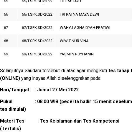
65
65/T.SPK.SD/2022
TITI RAHAYU
66
66/T.SPK.SD/2022
TRI RATNA MAYA DEWI
67
67/T.SPK.SD/2022
WAHYU AGHA DYAH PRATIWI
68
68/T.SPK.SD/2022
WIWIT NUR VINA
69
69/T.SPK.SD/2022
YASMIIN ROYHANIN
Selanjutnya Saudara tersebut di atas agar mengikuti
tes tahap I
(ONLINE)
yang insyaa Allah diselenggrakan pada:
Hari/Tanggal : Jumat 27 Mei 2022
Pukul : 08.00 WIB (peserta hadir 15 menit sebelum
tes dimulai)
Materi Tes : Tes Keislaman dan Tes Kompetensi
(Tertulis)