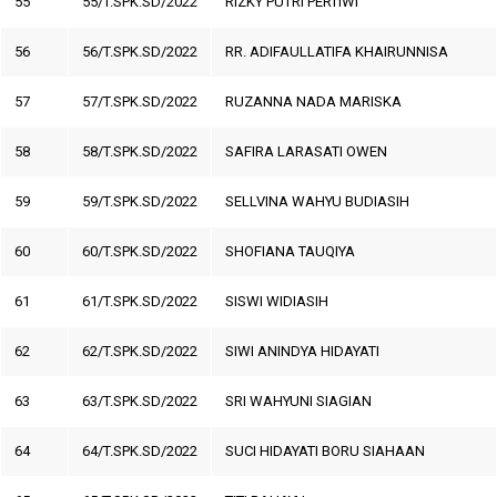
55
55/T.SPK.SD/2022
RIZKY PUTRI PERTIWI
56
56/T.SPK.SD/2022
RR. ADIFAULLATIFA KHAIRUNNISA
57
57/T.SPK.SD/2022
RUZANNA NADA MARISKA
58
58/T.SPK.SD/2022
SAFIRA LARASATI OWEN
59
59/T.SPK.SD/2022
SELLVINA WAHYU BUDIASIH
60
60/T.SPK.SD/2022
SHOFIANA TAUQIYA
61
61/T.SPK.SD/2022
SISWI WIDIASIH
62
62/T.SPK.SD/2022
SIWI ANINDYA HIDAYATI
63
63/T.SPK.SD/2022
SRI WAHYUNI SIAGIAN
64
64/T.SPK.SD/2022
SUCI HIDAYATI BORU SIAHAAN