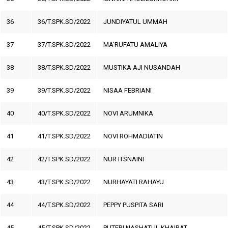
36
36/T.SPK.SD/2022
JUNDIYATUL UMMAH
37
37/T.SPK.SD/2022
MA’RUFATU AMALIYA
38
38/T.SPK.SD/2022
MUSTIKA AJI NUSANDAH
39
39/T.SPK.SD/2022
NISAA FEBRIANI
40
40/T.SPK.SD/2022
NOVI ARUMNIKA
41
41/T.SPK.SD/2022
NOVI ROHMADIATIN
42
42/T.SPK.SD/2022
NUR ITSNAINI
43
43/T.SPK.SD/2022
NURHAYATI RAHAYU
44
44/T.SPK.SD/2022
PEPPY PUSPITA SARI
45
45/T.SPK.SD/2022
PUTERI NASHATUL KHAIRAT