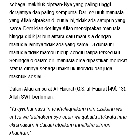
sebagai makhluk ciptaan-Nya yang paling tinggi
derajatnya dan paling sempurna. Dari seluruh manusia
yang Allah ciptakan di dunia ini, tidak ada satupun yang
sama. Demikian detilnya Allah menciptakan manusia
hingga sidik jaripun antara satu manusia dengan
manusia lainnya tidak ada yang sama. Di dunia ini
manusia tidak mampu hidup sendiri tanpa terkecuali.
Sehingga didalam diri manusia bisa dipastikan melekat
status dirinya sebagai makhluk individu dan juga
makhluk sosial.
Dalam Alquran surat Al-Hujurat (Q.S. al-Hujurat [49]: 13),
Allah SWT berfirman:
“Ya ayyuhannasu inna khalaqnakum min dzakarin wa
untsa wa ’a’alnakum syu-uban wa qabaila lita’arafu inna
akramakum indallahi atqakum innallaha alimun
khabirun.”