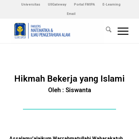
Universitas
UIIGateway
Portal FMIPA
E-Learning
Email
Hikmah Bekerja yang Islami
Oleh : Siswanta
Assalamu’alaikum Warrahmatullahi Wabarakatuh