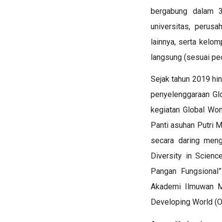
bergabung dalam 
universitas, perusa
lainnya, serta kelom
langsung (sesuai p
Sejak tahun 2019 hin
penyelenggaraan
Gl
kegiatan
Global Wom
Panti asuhan Putri 
secara daring me
Diversity in Scien
Pangan Fungsional”
Akademi Ilmuwan M
Developing World
(