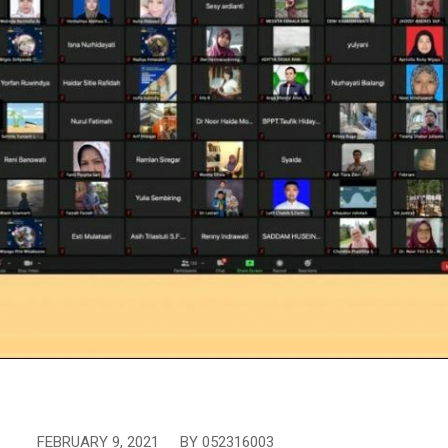
FEBRUARY 9, 2021
/
BY
052316003