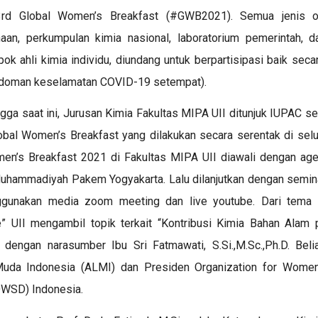
3rd
Global Women’s Breakfast
(#GWB2021). Semua jenis or
haan, perkumpulan kimia nasional, laboratorium pemerintah, d
pok ahli kimia individu, diundang untuk berpartisipasi
baik secar
edoman keselamatan COVID-19 setempat).
gga saat ini, Jurusan Kimia Fakultas MIPA UII ditunjuk IUPAC seb
obal Women’s Breakfast
yang dilakukan secara serentak di selu
en’s Breakfast
2021 di Fakultas MIPA UII diawali dengan ag
Muhammadiyah Pakem Yogyakarta. Lalu dilanjutkan dengan semin
nggunakan media
zoom meeting
dan
live
youtube. Dari tema 
ce”
UII mengambil topik terkait “Kontribusi Kimia Bahan Alam
 dengan narasumber Ibu Sri Fatmawati, S.Si.,M.Sc.,Ph.D. Bel
uda Indonesia (ALMI) dan Presiden
Organization for Women
OWSD) Indonesia.