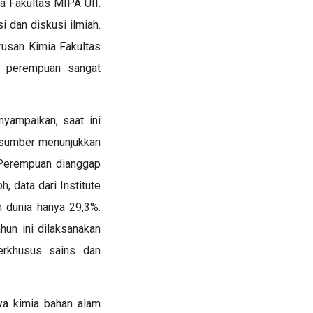
a Fakultas MIPA UII.
i dan diskusi ilmiah.
rusan Kimia Fakultas
n perempuan sangat
nyampaikan, saat ini
 sumber menunjukkan
 Perempuan dianggap
h, data dari
Institute
h dunia hanya 29,3%.
hun ini dilaksanakan
erkhusus sains dan
nya kimia bahan alam