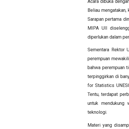
Acara dibuka dengan
Beliau mengatakan, k
Sarapan pertama dim
MIPA UII diselengg
diperlukan dalam pe
Sementara Rektor UI
perempuan mewakili
bahwa perempuan ti
terpinggirkan di ban
for Statistics
UNESC
Tentu, terdapat per
untuk mendukung w
teknologi.
Materi yang disampa