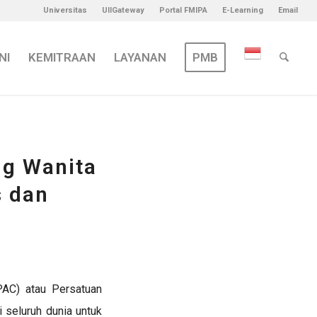
Universitas
UIIGateway
Portal FMIPA
E-Learning
Email
NI
KEMITRAAN
LAYANAN
PMB
ng Wanita
s dan
PAC) atau
Persatuan
seluruh dunia untuk