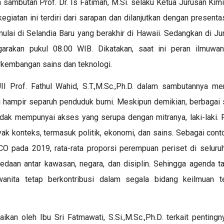
 sambutan Prof. Dr. Is Fatimah, M.Si. selaku Ketua Jurusan Kimi
egiatan ini terdiri dari sarapan dan dilanjutkan dengan presentas
ulai di Selandia Baru yang berakhir di Hawaii. Sedangkan di Ju
arakan pukul 08.00 WIB. Dikatakan, saat ini peran ilmuwa
rkembangan sains dan teknologi.
I Prof. Fathul Wahid, S.T.,M.Sc.,Ph.D. dalam sambutannya me
 hampir separuh penduduk bumi. Meskipun demikian, berbagai
dak mempunyai akses yang serupa dengan mitranya, laki-laki.
yak konteks, termasuk politik, ekonomi, dan sains. Sebagai conto
O pada 2019, rata-rata proporsi perempuan periset di seluru
bedaan antar kawasan, negara, dan disiplin.
Sehingga agenda ta
anita tetap berkontribusi dalam segala bidang keilmuan t
ikan oleh Ibu Sri Fatmawati, S.Si.,M.Sc.,Ph.D. terkait penting