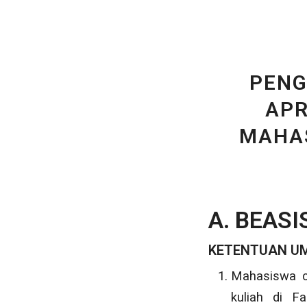
PENG
APR
MAHA
A. BEAS
KETENTUAN U
Mahasiswa c
kuliah di F